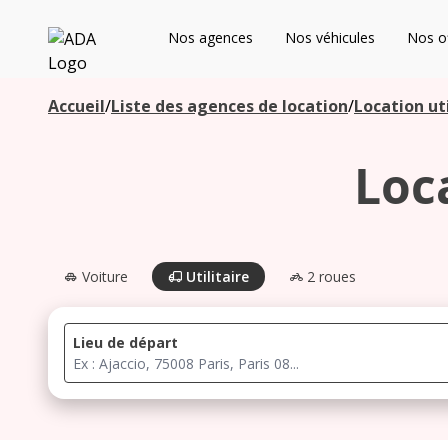
ADA
Nos agences
Nos véhicules
Nos of
Les agences à proximité
Accueil
/
Liste des agences de location
/
Location uti
Loc
Commencez votre recherche pour voir les agences à
proximité
Voiture
Utilitaire
2 roues
Lieu de départ