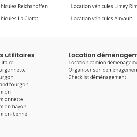
éhicules Reichshoffen
Location véhicules Limey Rim
hicules La Ciotat
Location véhicules Airvault
 utilitaires
Location déménage
litaire
Location camion déménagem
ourgonnette
Organiser son déménagemen
ourgon
Checklist déménagement
rand fourgon
amion
amionnette
amion hayon
amion-benne