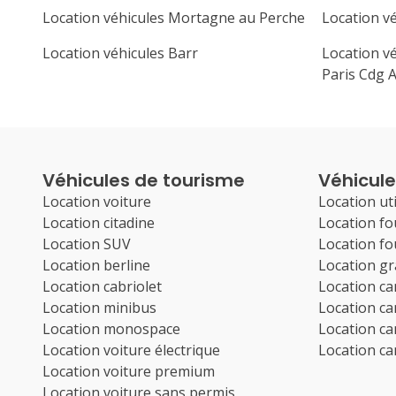
Location véhicules Mortagne au Perche
Location v
Location véhicules Barr
Location vé
Paris Cdg A
Véhicules de tourisme
Véhicules
Location voiture
Location uti
Location citadine
Location f
Location SUV
Location f
Location berline
Location g
Location cabriolet
Location c
Location minibus
Location c
Location monospace
Location c
Location voiture électrique
Location c
Location voiture premium
Location voiture sans permis