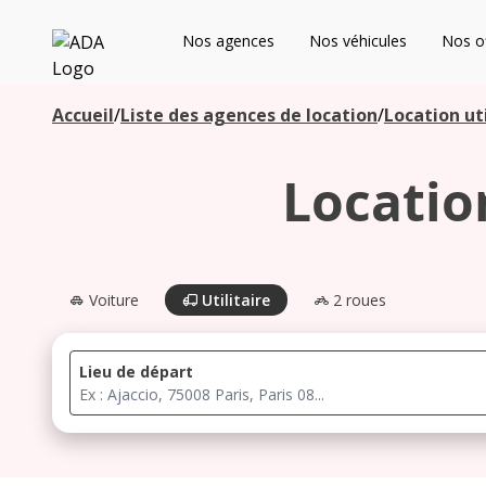
ADA
Nos agences
Nos véhicules
Nos of
Les agences à proximité
Accueil
/
Liste des agences de location
/
Location uti
Locatio
Commencez votre recherche pour voir les agences à
proximité
Voiture
Utilitaire
2 roues
Lieu de départ