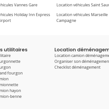
éhicules Vannes Gare
Location véhicules Saint Sau
hicules Holiday Inn Express
Location véhicules Marseille
irport
Campagne
 utilitaires
Location déménage
litaire
Location camion déménagem
ourgonnette
Organiser son déménagemen
ourgon
Checklist déménagement
rand fourgon
amion
amionnette
amion hayon
amion-benne