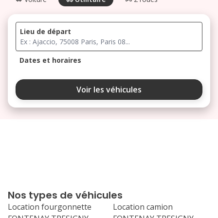
Lieu de départ
Dates et horaires
août 2026
Voir les véhicules
lu
ma
me
je
ve
3
4
5
6
7
10
11
12
13
14
17
18
19
20
21
Nos types de véhicules
24
25
26
27
28
Location fourgonnette
Location camion