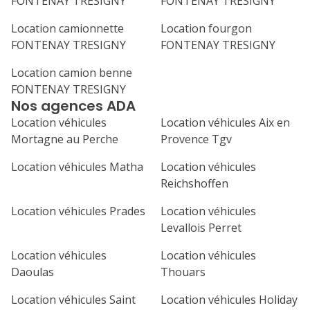
FONTENAY TRESIGNY
FONTENAY TRESIGNY
31
septembre 2026
Location camionnette
Location fourgon
FONTENAY TRESIGNY
FONTENAY TRESIGNY
lu
ma
me
je
ve
Location camion benne
1
2
3
4
FONTENAY TRESIGNY
Nos agences ADA
7
8
9
10
11
Location véhicules
Location véhicules Aix en
14
15
16
17
18
Mortagne au Perche
Provence Tgv
21
22
23
24
25
Location véhicules Matha
Location véhicules
Reichshoffen
28
29
30
Location véhicules Prades
Location véhicules
Levallois Perret
Location véhicules
Location véhicules
Daoulas
Thouars
Location véhicules Saint
Location véhicules Holiday