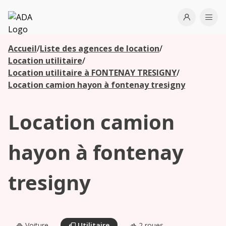
ADA
Open use
Ope
Accueil
/
Liste des agences de location
/
Les
Location utilitaire
/
agences à
Location utilitaire à FONTENAY TRESIGNY
/
proximité
Location camion hayon à fontenay tresigny
Location camion
Commencez
votre
recherche
hayon à fontenay
pour voir les
agences à
tresigny
proximité
Voiture
Utilitaire
2 roues