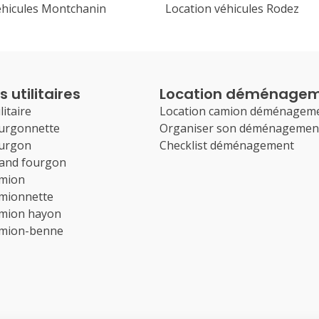
éhicules Montchanin
Location véhicules Rodez
 utilitaires
Location déménage
litaire
Location camion déménagem
ourgonnette
Organiser son déménagemen
ourgon
Checklist déménagement
rand fourgon
amion
amionnette
amion hayon
amion-benne