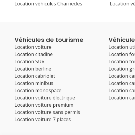
Location véhicules Charnecles
Location v
Véhicules de tourisme
Véhicules
Location voiture
Location uti
Location citadine
Location f
Location SUV
Location f
Location berline
Location g
Location cabriolet
Location c
Location minibus
Location c
Location monospace
Location c
Location voiture électrique
Location c
Location voiture premium
Location voiture sans permis
Location voiture 7 places