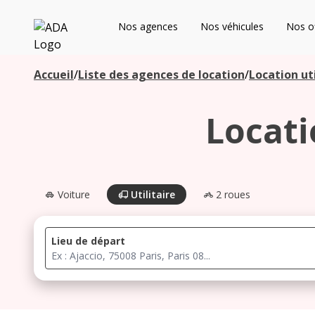
ADA
Nos agences
Nos véhicules
Nos of
Les agences à proximité
Accueil
/
Liste des agences de location
/
Location uti
Locat
Commencez votre recherche pour voir les agences à
proximité
Voiture
Utilitaire
2 roues
Lieu de départ