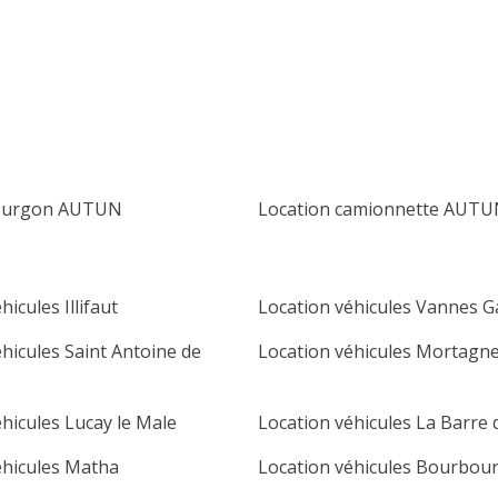
lu
ma
me
je
ve
sa
di
1
2
3
4
5
6
7
8
9
10
11
12
13
14
15
16
fourgon AUTUN
Location camionnette AUT
17
18
19
20
21
22
23
24
25
26
27
28
29
30
hicules Illifaut
Location véhicules Vannes G
31
hicules Saint Antoine de
Location véhicules Mortagn
hicules Lucay le Male
Location véhicules La Barre
éhicules Matha
Location véhicules Bourbou