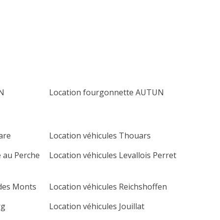
lu
ma
me
je
ve
sa
di
1
2
3
4
5
6
7
8
9
10
11
12
13
14
15
16
17
18
19
20
UN
Location fourgonnette AUTUN
21
22
23
24
25
26
27
28
29
30
are
Location véhicules Thouars
e au Perche
Location véhicules Levallois Perret
 des Monts
Location véhicules Reichshoffen
rg
Location véhicules Jouillat