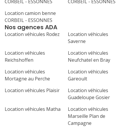
CORBEIL - ESSONNES
CORBEIL - ESSONNES
lu
ma
me
je
ve
Location camion benne
1
2
3
4
CORBEIL - ESSONNES
Nos agences ADA
7
8
9
10
11
Location véhicules Rodez
Location véhicules
14
15
16
17
18
Saverne
21
22
23
24
25
Location véhicules
Location véhicules
Reichshoffen
Neufchatel en Bray
28
29
30
Location véhicules
Location véhicules
Mortagne au Perche
Gareoult
Location véhicules Plaisir
Location véhicules
Guadeloupe Gosier
Location véhicules Matha
Location véhicules
Marseille Plan de
Campagne