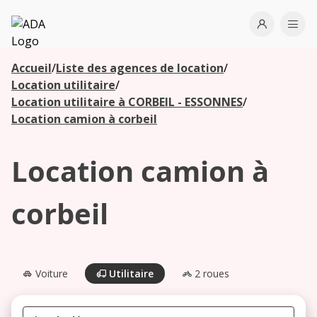
ADA
Open use
Ope
Accueil
/
Liste des agences de location
/
Les
Location utilitaire
/
agences à
Location utilitaire à CORBEIL - ESSONNES
/
proximité
Location camion à corbeil
Location camion à
Commencez
votre
recherche
corbeil
pour voir les
agences à
proximité
Voiture
Utilitaire
2 roues