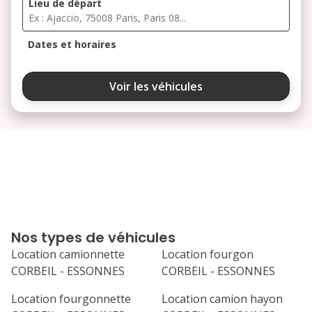
Lieu de départ
Dates et horaires
août 2026
Voir les véhicules
lu
ma
me
je
ve
3
4
5
6
7
10
11
12
13
14
17
18
19
20
21
Nos types de véhicules
24
25
26
27
28
Location camionnette
Location fourgon
CORBEIL - ESSONNES
CORBEIL - ESSONNES
31
septembre 2026
Location fourgonnette
Location camion hayon