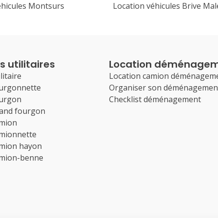
éhicules Montsurs
Location véhicules Brive Ma
 utilitaires
Location déménage
litaire
Location camion déménagem
ourgonnette
Organiser son déménagemen
ourgon
Checklist déménagement
rand fourgon
amion
amionnette
amion hayon
amion-benne