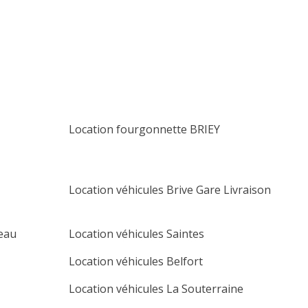
lu
ma
me
je
ve
sa
di
1
2
3
4
5
6
7
8
9
10
11
12
13
14
15
16
17
18
19
20
Location fourgonnette BRIEY
21
22
23
24
25
26
27
28
29
30
Location véhicules Brive Gare Livraison
eau
Location véhicules Saintes
Location véhicules Belfort
Location véhicules La Souterraine