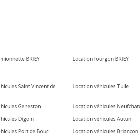
lu
ma
me
je
ve
sa
di
1
2
3
4
5
6
7
8
9
10
11
12
13
14
15
16
amionnette BRIEY
Location fourgon BRIEY
17
18
19
20
21
22
23
24
25
26
27
28
29
30
hicules Saint Vincent de
Location véhicules Tulle
31
éhicules Geneston
Location véhicules Neufchat
éhicules Digoin
Location véhicules Autun
éhicules Port de Bouc
Location véhicules Briancon