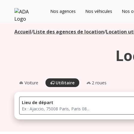
ADA
Nos agences
Nos véhicules
Nos of
Les agences à proximité
Accueil
/
Liste des agences de location
/
Location uti
Lo
Commencez votre recherche pour voir les agences à
proximité
Voiture
Utilitaire
2 roues
Lieu de départ