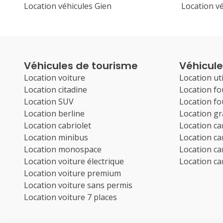
Location véhicules Gien
Location v
Véhicules de tourisme
Véhicules
Location voiture
Location uti
Location citadine
Location f
Location SUV
Location f
Location berline
Location g
Location cabriolet
Location c
Location minibus
Location c
Location monospace
Location c
Location voiture électrique
Location c
Location voiture premium
Location voiture sans permis
Location voiture 7 places