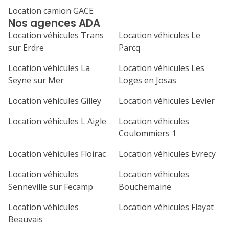
Location camion GACE
1
2
3
4
Nos agences ADA
7
8
9
10
11
Location véhicules Trans
Location véhicules Le
sur Erdre
Parcq
14
15
16
17
18
Location véhicules La
Location véhicules Les
21
22
23
24
25
Seyne sur Mer
Loges en Josas
Location véhicules Gilley
Location véhicules Levier
28
29
30
Location véhicules L Aigle
Location véhicules
Coulommiers 1
Location véhicules Floirac
Location véhicules Evrecy
Location véhicules
Location véhicules
Senneville sur Fecamp
Bouchemaine
Location véhicules
Location véhicules Flayat
Beauvais