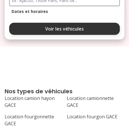
Dates et horaires
août 2026
Voir les véhicules
lu
ma
me
je
ve
3
4
5
6
7
10
11
12
13
14
17
18
19
20
21
Nos types de véhicules
24
25
26
27
28
Location camion hayon
Location camionnette
GACE
GACE
31
septembre 2026
Location fourgonnette
Location fourgon GACE
GACE
lu
ma
me
je
ve