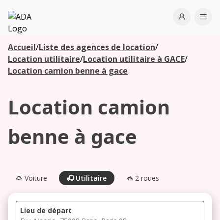
ADA
Open use
Ope
Accueil
/
Liste des agences de location
/
Les
Location utilitaire
/
Location utilitaire à GACE
/
agences à
Location camion benne à gace
proximité
Location camion
Commencez
votre
benne à gace
recherche
pour voir les
agences à
proximité
Voiture
Utilitaire
2 roues
Lieu de départ