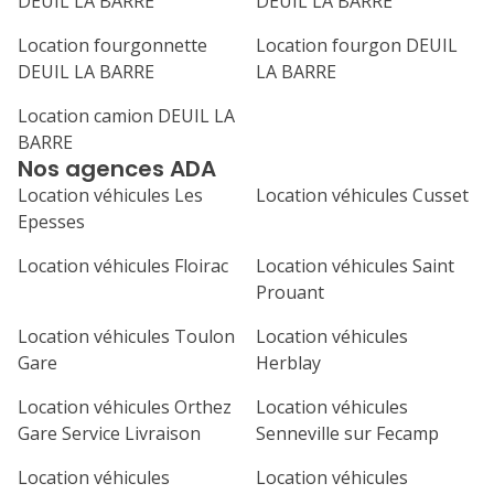
DEUIL LA BARRE
DEUIL LA BARRE
31
septembre 2026
Location fourgonnette
Location fourgon DEUIL
DEUIL LA BARRE
LA BARRE
lu
ma
me
je
ve
Location camion DEUIL LA
1
2
3
4
BARRE
Nos agences ADA
7
8
9
10
11
Location véhicules Les
Location véhicules Cusset
14
15
16
17
18
Epesses
21
22
23
24
25
Location véhicules Floirac
Location véhicules Saint
Prouant
28
29
30
Location véhicules Toulon
Location véhicules
Gare
Herblay
Location véhicules Orthez
Location véhicules
Gare Service Livraison
Senneville sur Fecamp
Location véhicules
Location véhicules