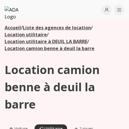
ADA
Open use
Ope
Accueil
/
Liste des agences de location
/
Les
Location utilitaire
/
agences à
Location utilitaire à DEUIL LA BARRE
/
proximité
Location camion benne à deuil la barre
Location camion
Commencez
votre
recherche
benne à deuil la
pour voir les
agences à
barre
proximité
Voiture
Utilitaire
2 roues