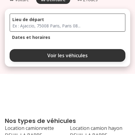
Lieu de départ
Dates et horaires
août 2026
Voir les véhicules
lu
ma
me
je
ve
3
4
5
6
7
10
11
12
13
14
17
18
19
20
21
Nos types de véhicules
24
25
26
27
28
Location camionnette
Location camion hayon