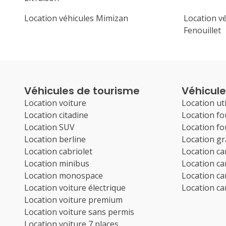
Location véhicules Mimizan
Location vé
Fenouillet
Véhicules de tourisme
Véhicules
Location voiture
Location uti
Location citadine
Location f
Location SUV
Location f
Location berline
Location g
Location cabriolet
Location c
Location minibus
Location c
Location monospace
Location c
Location voiture électrique
Location c
Location voiture premium
Location voiture sans permis
Location voiture 7 places