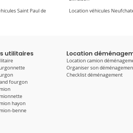
hicules Saint Paul de
Location véhicules Neufchat
 utilitaires
Location déménage
litaire
Location camion déménagem
ourgonnette
Organiser son déménagemen
ourgon
Checklist déménagement
rand fourgon
amion
amionnette
amion hayon
amion-benne