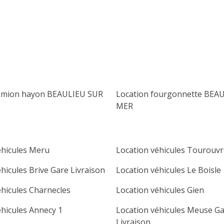
lu
ma
me
je
ve
sa
di
1
2
3
4
5
6
7
8
9
10
11
12
13
14
15
16
camion hayon BEAULIEU SUR
Location fourgonnette BEA
17
18
19
20
21
22
23
MER
24
25
26
27
28
29
30
31
éhicules Meru
Location véhicules Tourouvr
hicules Brive Gare Livraison
Location véhicules Le Boisle
éhicules Charnecles
Location véhicules Gien
éhicules Annecy 1
Location véhicules Meuse G
Livraison