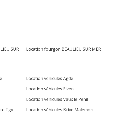
lu
ma
me
je
ve
sa
di
1
2
3
4
5
6
7
8
9
10
11
12
13
14
15
16
17
18
19
20
ULIEU SUR
Location fourgon BEAULIEU SUR MER
21
22
23
24
25
26
27
28
29
30
e
Location véhicules Agde
Location véhicules Elven
Location véhicules Vaux le Penil
are Tgv
Location véhicules Brive Malemort