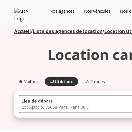
ADA
Nos agences
Nos véhicules
Nos of
Les agences à proximité
Accueil
/
Liste des agences de location
/
Location uti
Location ca
Commencez votre recherche pour voir les agences à
proximité
Voiture
Utilitaire
2 roues
Lieu de départ