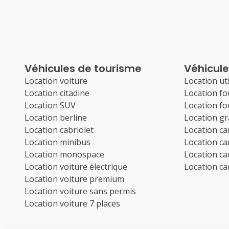
Véhicules de tourisme
Véhicules
Location voiture
Location uti
Location citadine
Location f
Location SUV
Location f
Location berline
Location g
Location cabriolet
Location c
Location minibus
Location c
Location monospace
Location c
Location voiture électrique
Location c
Location voiture premium
Location voiture sans permis
Location voiture 7 places