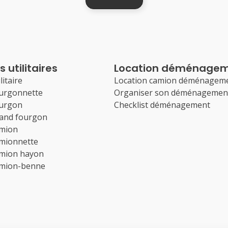
 utilitaires
Location déménage
litaire
Location camion déménagem
ourgonnette
Organiser son déménagemen
ourgon
Checklist déménagement
rand fourgon
amion
amionnette
amion hayon
amion-benne