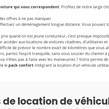
1
2
 voiture qui vous correspondent
. Profitez de notre large c
3
4
5
6
7
8
9
 des offres à ne pas manquer.
10
11
12
13
14
15
16
us effectuez un déménagement longue distance. Vous pouvez lou
17
18
19
20
21
22
23
 prix quand on est jeune conducteur, c’est presque impossib
 accéder aux locations de voitures citadines, d’utilitaires et
24
25
26
27
28
29
30
t difficile de prévoir le nombre exact de kilomètres que vous a
rs, partez l’esprit tranquille, sans vous soucier du chemin à 
31
ous n’êtes pas à l’aise avec les manœuvres ? Votre permis d
éé le
pack confort
intégrant la location d’un véhicule utilit
s de location de véhicu