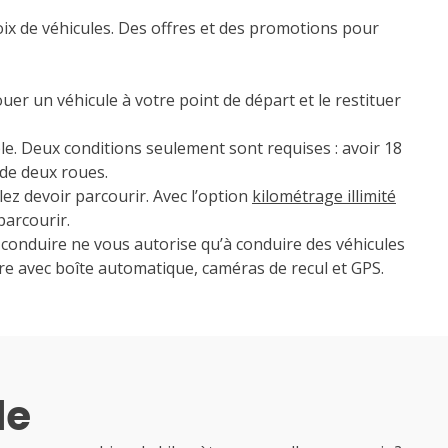
1
2
3
4
5
6
hoix de véhicules. Des offres et des promotions pour
7
8
9
10
11
12
13
14
15
16
17
18
19
20
er un véhicule à votre point de départ et le restituer
21
22
23
24
25
26
27
le. Deux conditions seulement sont requises : avoir 18
 de deux roues.
28
29
30
llez devoir parcourir. Avec l’option
kilométrage illimité
parcourir.
e conduire ne vous autorise qu’à conduire des véhicules
aire avec boîte automatique, caméras de recul et GPS.
le