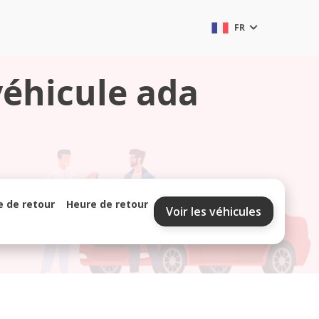
FR
véhicule ada
e de retour
Heure de retour
Voir les véhicules
septembre 2026
lu
ma
me
je
ve
sa
di