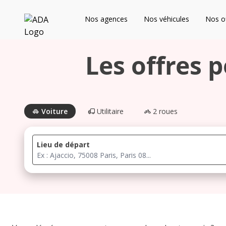
ADA
Nos agences
Nos véhicules
Nos of
Les agences à proximité
Les offres 
Commencez votre recherche pour voir les agences à
proximité
Voiture
Utilitaire
2 roues
Lieu de départ