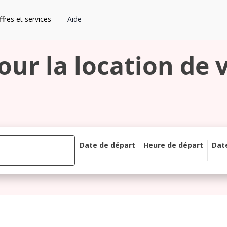
fres et services
Aide
pour la location de 
Date de départ
Heure de départ
Dat
août 2026
lu
ma
me
je
ve
sa
di