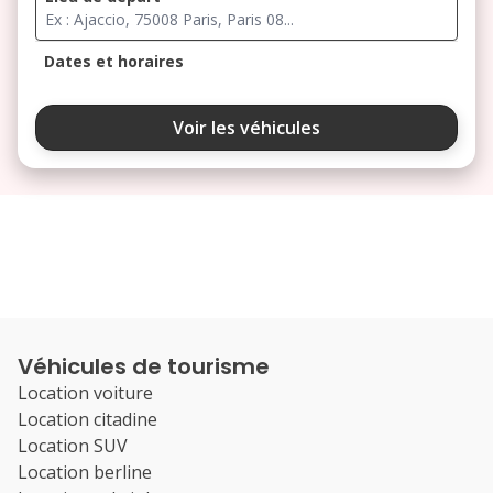
Dates et horaires
août 2026
Voir les véhicules
lu
ma
me
je
ve
3
4
5
6
7
10
11
12
13
14
17
18
19
20
21
Véhicules de tourisme
24
25
26
27
28
Location voiture
Location citadine
31
Location SUV
septembre 2026
Location berline
lu
ma
me
je
ve