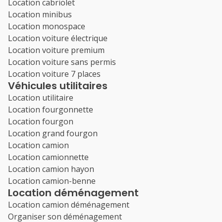
Location cabriolet
Location minibus
1
2
3
4
Location monospace
Location voiture électrique
7
8
9
10
11
Location voiture premium
Location voiture sans permis
14
15
16
17
18
Location voiture 7 places
Véhicules utilitaires
21
22
23
24
25
Location utilitaire
28
29
30
Location fourgonnette
Location fourgon
Location grand fourgon
Location camion
Location camionnette
Location camion hayon
Location camion-benne
Location déménagement
Location camion déménagement
Organiser son déménagement