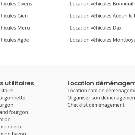
éhicules Civens
Location véhicules Bonneuil
éhicules Gien
Location véhicules Audun l
éhicules Meru
Location véhicules Dax
éhicules Agde
Location véhicules Montboy
 utilitaires
Location déménage
litaire
Location camion déménagem
ourgonnette
Organiser son déménagemen
ourgon
Checklist déménagement
rand fourgon
amion
amionnette
amion hayon