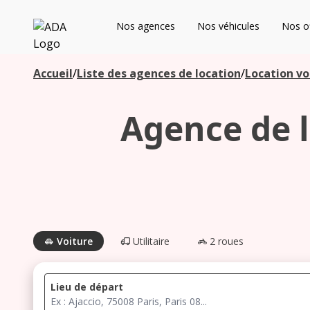
ADA
Nos agences
Nos véhicules
Nos of
Les agences à proximité
Accueil
/
Liste des agences de location
/
Location vo
Agence de l
Commencez votre recherche pour voir les agences à
proximité
Voiture
Utilitaire
2 roues
Lieu de départ