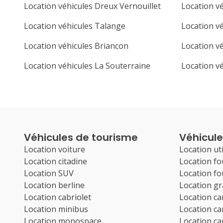
Location véhicules Dreux Vernouillet
Location v
Location véhicules Talange
Location v
Location véhicules Briancon
Location v
Location véhicules La Souterraine
Location v
Véhicules de tourisme
Véhicules
Location voiture
Location uti
Location citadine
Location f
Location SUV
Location f
Location berline
Location g
Location cabriolet
Location c
Location minibus
Location c
Location monospace
Location c