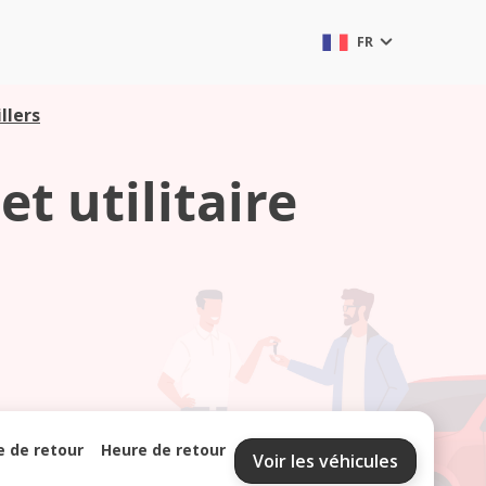
FR
llers
t utilitaire
e de retour
Heure de retour
Voir les véhicules