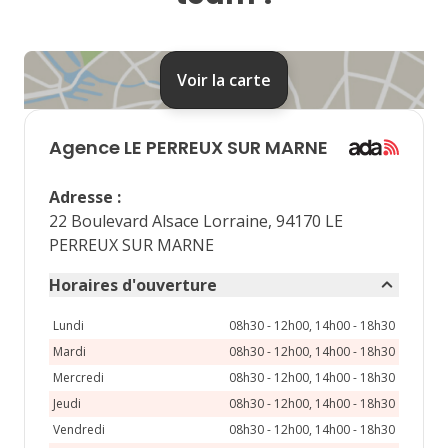
24
25
26
27
28
31
Voir la carte
septembre 2026
lu
ma
me
je
ve
Agence
LE PERREUX SUR MARNE
1
2
3
4
Adresse
:
7
8
9
10
11
22 Boulevard Alsace Lorraine, 94170 LE
PERREUX SUR MARNE
14
15
16
17
18
Horaires d'ouverture
21
22
23
24
25
Lundi
08h30 - 12h00, 14h00 - 18h30
28
29
30
Mardi
08h30 - 12h00, 14h00 - 18h30
Mercredi
08h30 - 12h00, 14h00 - 18h30
Jeudi
08h30 - 12h00, 14h00 - 18h30
Vendredi
08h30 - 12h00, 14h00 - 18h30