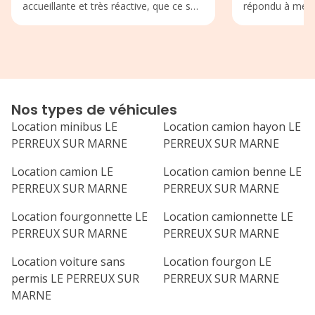
accueillante et très réactive, que ce soit
répondu à mes b
pour la prise du véhicule ou le retour.
déroulé. Lors d
Les explications sont claires, sans
véhicules sont 
mauvaises surprises. Rapport
entretenue Je 
qualité/prix très correct. Je
agence de locati
recommande fortement cette agence
Merci à eux pour
de location et je n’hésiterai pas à
Nos types de véhicules
revenir !
Location minibus LE
Location camion hayon LE
PERREUX SUR MARNE
PERREUX SUR MARNE
Location camion LE
Location camion benne LE
PERREUX SUR MARNE
PERREUX SUR MARNE
Location fourgonnette LE
Location camionnette LE
PERREUX SUR MARNE
PERREUX SUR MARNE
Location voiture sans
Location fourgon LE
permis LE PERREUX SUR
PERREUX SUR MARNE
MARNE