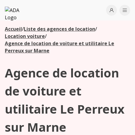
ADA
Open use
Ope
Accueil
/
Liste des agences de location
/
Les
Location voiture
/
agences à
Agence de location de voiture et utilitaire Le
proximité
Perreux sur Marne
Agence de location
Commencez
votre
recherche
de voiture et
pour voir les
agences à
utilitaire Le Perreux
proximité
sur Marne