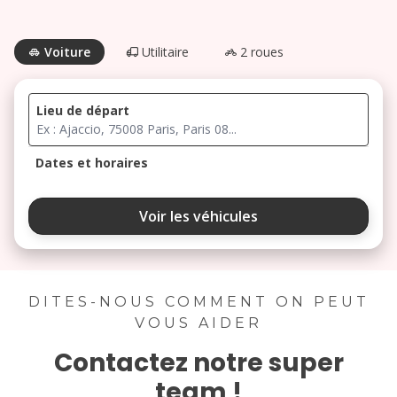
Voiture
Utilitaire
2 roues
Lieu de départ
Dates et horaires
août 2026
Voir les véhicules
lu
ma
me
je
ve
3
4
5
6
7
DITES-NOUS COMMENT ON PEUT
VOUS AIDER
10
11
12
13
14
Contactez notre super
17
18
19
20
21
team !