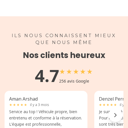
ILS NOUS CONNAISSENT MIEUX
QUE NOUS MÊME
Nos clients heureux
4.7
★
★
★
★
★
256
avis Google
Aman Arshad
Denzel Perri
★
★
★
★
★
il y a 3 mois
★
★
★
★
★
il y 
Service au top ! Véhicule propre, bien
Je suis passé p
entretenu et conforme à la réservation.
Pour la location
L’équipe est professionnelle,
sont très bien 